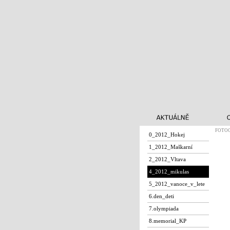
FOTOG
0_2012_Hokej
1_2012_Maškarní
2_2012_Vltava
4_2012_mikulas
5_2012_vanoce_v_lete
6.den_deti
7.olympiada
8.memorial_KP