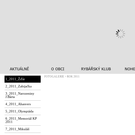
FOTOGALERIE > ROK 2011
1_2011_Žďár
2_2011_Zabijačka
3_2011_Narozeniny
J.Bárta
4_2011_Ahasvers
5_2011_Olympiáda
6_2011_Memoriál KP
2011
7_2011_Mikuláš